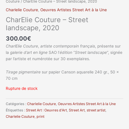
Couture
/ CharElie Couture – Street landscape, 2020
Charlelie Couture
,
Oeuvres Artistes Street Art à la Une
CharElie Couture – Street
landscape, 2020
300.00
€
CharlElie Couture
,
artiste
contemporain
français
, présente sur
la
galerie d’art en ligne
SAO l’
édition
“
Street landscape
“, signée
par l’artiste et numérotée sur 30 exemplaires.
Tirage pigmentaire
sur papier Canson aquarelle 240 gr., 50 x
70 cm
Rupture de stock
Catégories :
Charlelie Couture
,
Oeuvres Artistes Street Art à la Une
Étiquettes :
Street Art : Oeuvres d'Art
,
Street Art
,
street artist
,
Charlelie Couture
,
print